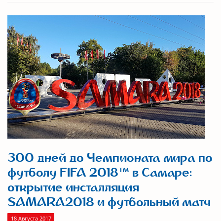
300 дней до Чемпионата мира по
футболу FIFA 2018™ в Самаре:
открытие инсталляция
SAMARA2018 и футбольный матч
18 Августа 2017