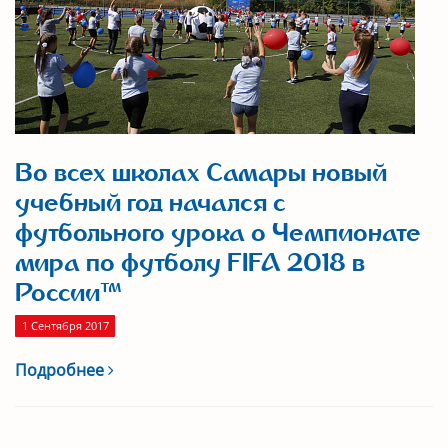
Во всех школах Самары новый
учебный год начался с
футбольного урока о Чемпионате
мира по футболу FIFA 2018 в
России™
1 Сентября 2017
Подробнее