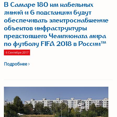
В Самаре 180 км кабельных
линий и 6 подстанции будут
обеспечивать электроснабжение
объектов инфраструктуры
предстоящего Чемпионата мира
по футболу FIFA 2018 в России™
6 Сентября 2017
Подробнее