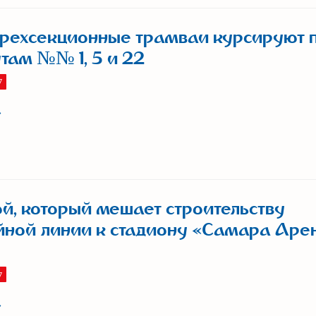
рехсекционные трамваи курсируют 
ам №№ 1, 5 и 22
7
й, который мешает строительству
ной линии к стадиону «Самара Аре
7