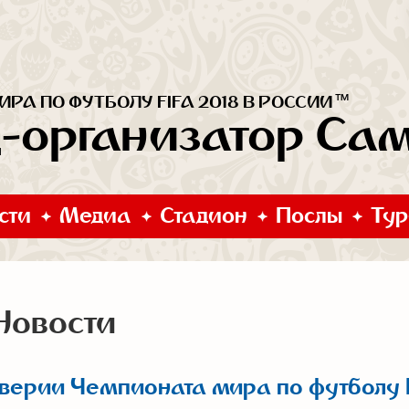
™
РА ПО ФУТБОЛУ FIFA 2018 В РОССИИ
д-организатор Са
сти
Медиа
Стадион
Послы
Тур
Новости
верии Чемпионата мира по футболу 