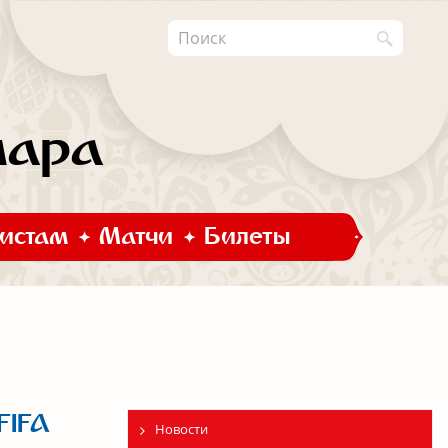
мара
истам
Матчи
Билеты
FIFA
Новости