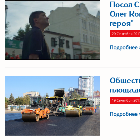
Посол С
Олег Ко
героя"
20 Сентября 201
Подробнее
Обществ
площад
19 Сентября 201
Подробнее