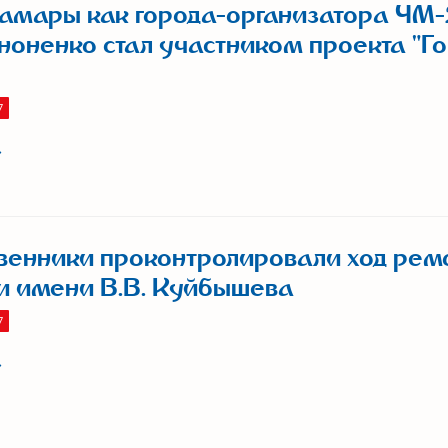
амары как города-организатора ЧМ
ноненко стал участником проекта "Г
7
енники проконтролировали ход рем
и имени В.В. Куйбышева
7