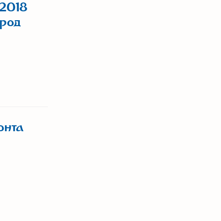
-2018
ород
онта