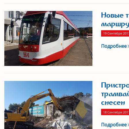
Новые т
маршрут
19 Сентября 201
Подробнее
Пристро
трамвай
снесен
18 Сентября 201
Подробнее