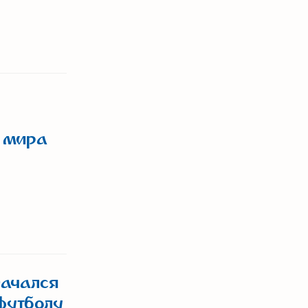
а мира
начался
футболу