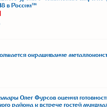
18 в России™
олжается окрашивание металлоконс
амары Олег Фурсов оценил готовност
ого района к встрече гостей мундиа