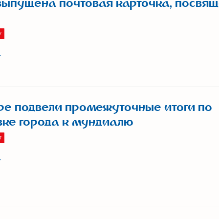
ыпущена почтовая карточка, посвя
7
е подвели промежуточные итоги по
вке города к мундиалю
7