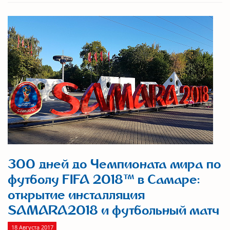
300 дней до Чемпионата мира по
футболу FIFA 2018™ в Самаре:
открытие инсталляция
SAMARA2018 и футбольный матч
18 Августа 2017