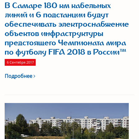
В Самаре 180 км кабельных
линий и 6 подстанции будут
обеспечивать электроснабжение
объектов инфраструктуры
предстоящего Чемпионата мира
по футболу FIFA 2018 в России™
6 Сентября 2017
Подробнее