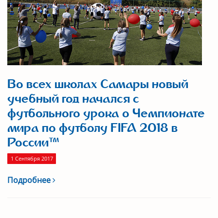
Во всех школах Самары новый
учебный год начался с
футбольного урока о Чемпионате
мира по футболу FIFA 2018 в
России™
1 Сентября 2017
Подробнее