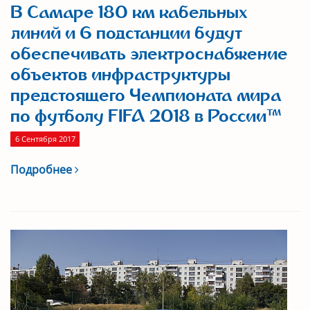
В Самаре 180 км кабельных
линий и 6 подстанции будут
обеспечивать электроснабжение
объектов инфраструктуры
предстоящего Чемпионата мира
по футболу FIFA 2018 в России™
6 Сентября 2017
Подробнее