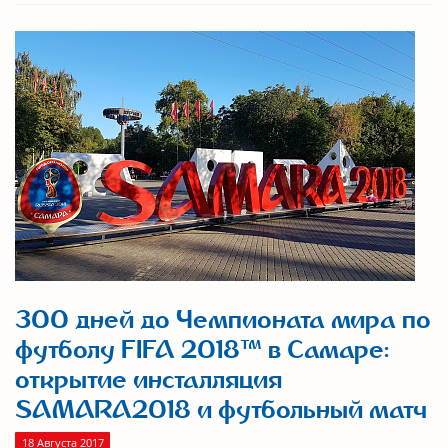
300 дней до Чемпионата мира по
футболу FIFA 2018™ в Самаре:
открытие инсталляция
SAMARA2018 и футбольный матч
18 Августа 2017