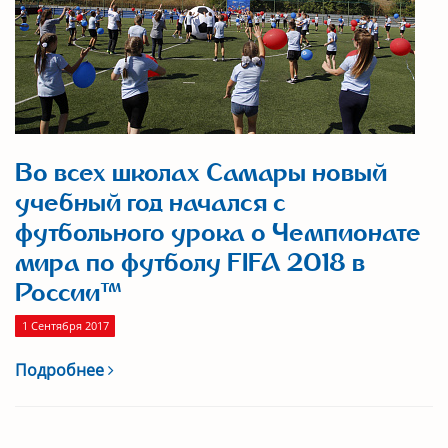
Во всех школах Самары новый
учебный год начался с
футбольного урока о Чемпионате
мира по футболу FIFA 2018 в
России™
1 Сентября 2017
Подробнее