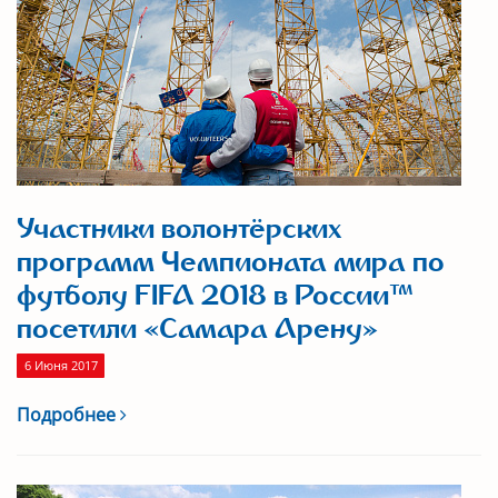
Участники волонтёрских
программ Чемпионата мира по
футболу FIFA 2018 в России™
посетили «Самара Арену»
6 Июня 2017
Подробнее