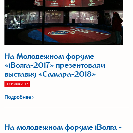
На Молодежном форуме
«iВолга-2017» презентовали
выставку «Самара-2018»
17 Июня 2017
Подробнее
На молодежном форуме iВолга -