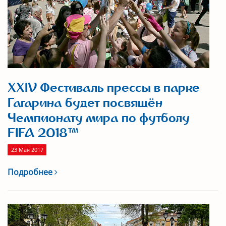
XXIV Фестиваль прессы в парке
Гагарина будет посвящён
Чемпионату мира по футболу
FIFA 2018™
23 Мая 2017
Подробнее