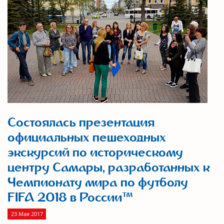
Состоялась презентация
официальных пешеходных
экскурсий по историческому
центру Самары, разработанных к
Чемпионату мира по футболу
FIFA 2018 в России™
23 Мая 2017