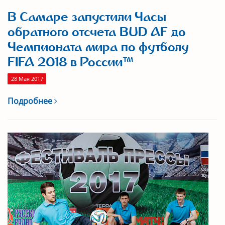
В Самаре запустили Часы
обратного отсчета BUD AF до
Чемпионата мира по футболу
FIFA 2018 в России™
28 Мая 2017
Подробнее