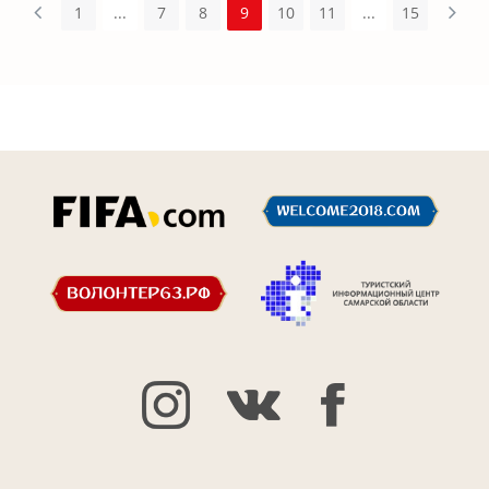
1
...
7
8
9
10
11
...
15