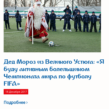
Дед Мороз из Великого Устюга: «Я
буду активным болельщиком
Чемпионата мира по футболу
FIFA»
18 Декабря 2017
Подробнее