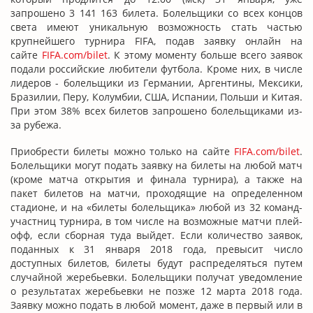
запрошено 3 141 163 билета. Болельщики со всех концов
света имеют уникальную возможность стать частью
крупнейшего турнира FIFA, подав заявку онлайн на
сайте
FIFA.com/bilet
. К этому моменту больше всего заявок
подали российские любители футбола. Кроме них, в числе
лидеров - болельщики из Германии, Аргентины, Мексики,
Бразилии, Перу, Колумбии, США, Испании, Польши и Китая.
При этом 38% всех билетов запрошено болельщиками из-
за рубежа.
Приобрести билеты можно только на сайте
FIFA.com/bilet
.
Болельщики могут подать заявку на билеты на любой матч
(кроме матча открытия и финала турнира), а также на
пакет билетов на матчи, проходящие на определенном
стадионе, и на «билеты болельщика» любой из 32 команд-
участниц турнира, в том числе на возможные матчи плей-
офф, если сборная туда выйдет. Если количество заявок,
поданных к 31 января 2018 года, превысит число
доступных билетов, билеты будут распределяться путем
случайной жеребьевки. Болельщики получат уведомление
о результатах жеребьевки не позже 12 марта 2018 года.
Заявку можно подать в любой момент, даже в первый или в