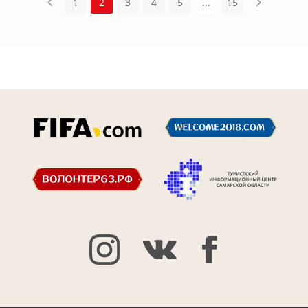
1
2
3
4
5
...
15