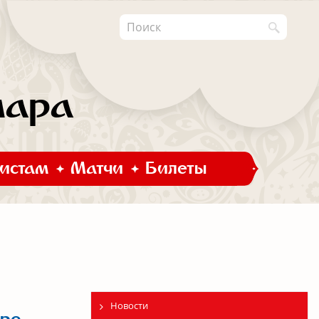
мара
истам
Матчи
Билеты
Новости