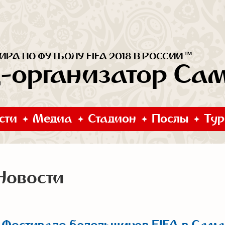
™
РА ПО ФУТБОЛУ FIFA 2018 В РОССИИ
д-организатор Са
сти
Медиа
Стадион
Послы
Тур
Новости