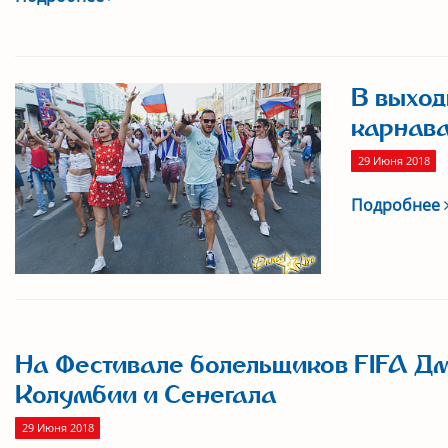
В выход
карнав
29 Июня 2018
Подробнее
На Фестивале болельщиков FIFA Дм
Колумбии и Сенегала
29 Июня 2018