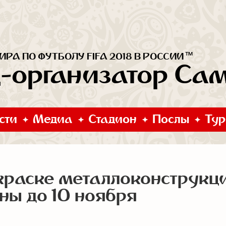
™
РА ПО ФУТБОЛУ FIFA 2018 В РОССИИ
д-организатор Са
сти
Медиа
Стадион
Послы
Тур
краске металлоконструкц
ы до 10 ноября