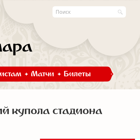
мара
истам
Матчи
Билеты
ий купола стадиона