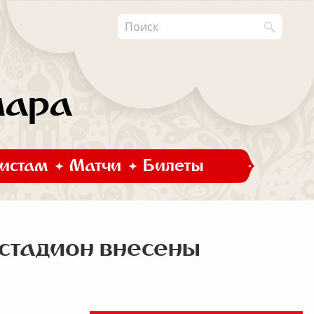
мара
истам
Матчи
Билеты
 стадион внесены