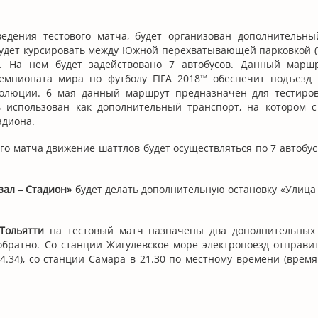
ведения тестового матча, будет организован дополнительн
будет курсировать между Южной перехватывающей парковкой (
 На нем будет задействовано 7 автобусов. Данный марш
емпионата мира по футболу FIFA 2018
обеспечит подъезд 
тм
олюции. 6 мая данный маршрут предназначен для тестиров
 использован как дополнительный транспорт, на котором с
адиона.
ого матча движение шаттлов будет осуществляться по 7 автобу
ал – Стадион»
будет делать дополнительную остановку «Улица
Тольятти
на тестовый матч назначены два дополнительных
братно. Со станции Жигулевское море электропоезд отправит
.34), со станции Самара в 21.30 по местному времени (врем