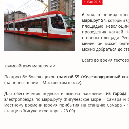
4 Мая 2018
6 мая, в период про
маршрут S4
, который 
площадью Революции.
проведения матчей Ч
стороны площади Рев
менее, он может быть
можно добраться до ст
Всего во время тестов
трамвайному маршрутам.
По просьбе болельщиков
трамвай S5 «Железнодорожный вокз
(на пересечении с Московским шоссе).
Для обеспечения подвоза и вывоза населения
из города 
электропоезда по маршруту Жигулевское море – Самара и о
местному времени (время прибытия на станцию Самара - 14
станцию Жигулевское море - 23.09).