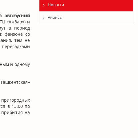
Новости
ый
автобусный
Анонсы
ТЦ «Амбар») и
рут в период
к фанзоне со
ания, тем не
 пересадками
сным и одному
 Ташкентская»
 пригородных
ся в 13.00 по
я прибытия на