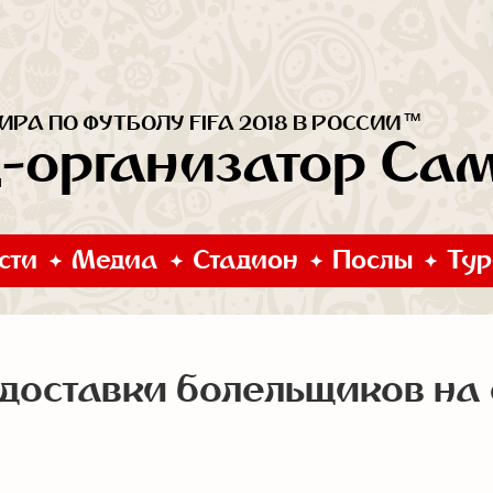
™
РА ПО ФУТБОЛУ FIFA 2018 В РОССИИ
д-организатор Са
сти
Медиа
Стадион
Послы
Тур
 доставки болельщиков на