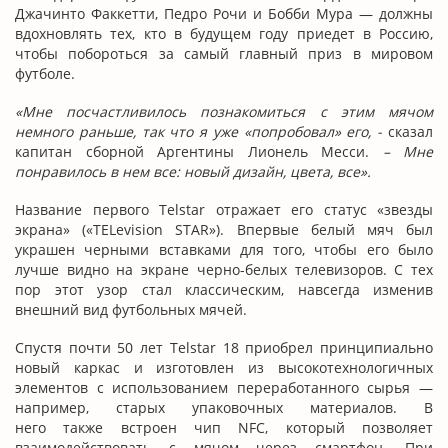
Джачинто Факкетти, Педро Рочи и Бобби Мура — должны
вдохновлять тех, кто в будущем году приедет в Россию,
чтобы побороться за самый главный приз в мировом
футболе.
«Мне посчастливилось познакомиться с этим мячом
немного раньше, так что я уже «попробовал» его, -
сказал
капитан сборной Аргентины Лионель Месси.
– Мне
понравилось в нем все: новый дизайн, цвета, все».
Название первого Telstar отражает его статус «звезды
экрана» («TELevision STAR»). Впервые белый мяч был
украшен черными вставками для того, чтобы его было
лучше видно на экране черно-белых телевизоров. С тех
пор этот узор стал классическим, навсегда изменив
внешний вид футбольных мячей.
Спустя почти 50 лет Telstar 18 приобрел принципиально
новый каркас и изготовлен из высокотехнологичных
элементов с использованием переработанного сырья —
например, старых упаковочных материалов. В
него также встроен чип NFC, который позволяет
взаимодействовать с мячом через смартфон. При