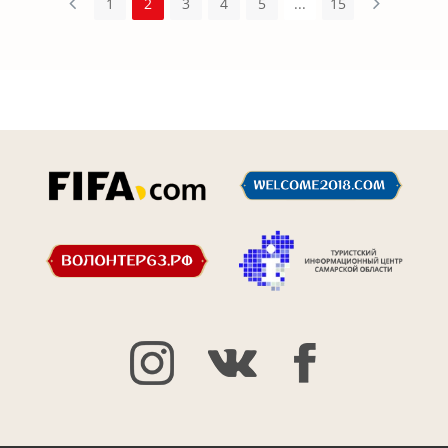
1
2
3
4
5
...
15