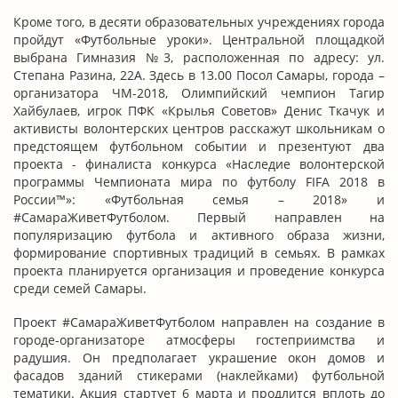
Кроме того, в десяти образовательных учреждениях города
пройдут «Футбольные уроки». Центральной площадкой
выбрана Гимназия №3, расположенная по адресу: ул.
Степана Разина, 22А. Здесь в 13.00 Посол Самары, города –
организатора ЧМ-2018, Олимпийский чемпион Тагир
Хайбулаев, игрок ПФК «Крылья Советов» Денис Ткачук и
активисты волонтерских центров расскажут школьникам о
предстоящем футбольном событии и презентуют два
проекта - финалиста конкурса «Наследие волонтерской
программы Чемпионата мира по футболу FIFA 2018 в
России™»: «Футбольная семья – 2018» и
#СамараЖиветФутболом. Первый направлен на
популяризацию футбола и активного образа жизни,
формирование спортивных традиций в семьях. В рамках
проекта планируется организация и проведение конкурса
среди семей Самары.
Проект #СамараЖиветФутболом направлен на создание в
городе-организаторе атмосферы гостеприимства и
радушия. Он предполагает украшение окон домов и
фасадов зданий стикерами (наклейками) футбольной
тематики. Акция стартует 6 марта и продлится вплоть до