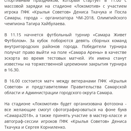
спортивным праздником, который стартует в 11.00 с
массовой зарядки на стадионе «Локомотив» с участием
игрока ПФК «Крылья Советов» Дениса Ткачука и Посла
Самары, города – организатора ЧМ-2018, Олимпийского
чемпиона Тагира Хайбулаева.
В 11.15 начнется футбольный турнир «Самара Живет
Футболом». За кубок поборются девять сборных команд
внутригородских районов города. Победители турнира
получат право выйти на поле «Самара Арены» в качестве
эскорта во время тестовых матчей. Их имена станут
известны на торжественной церемонии закрытия турнира
в 16.30.
В 16.00 состоится матч между ветеранами ПФК «Крылья
Советов» и представителями Правительства Самарской
области и Администрации городского округа Самара.
На стадионе «Локомотив» будет организована фотозона -
все желающие смогут сфотографироваться на фоне букв
«Самара2018», а также принять участие в мастер-классе и
автограф-сессии игроков ПФК «Крылья Советов» Дениса
Ткачука и Сергея Корниленко.